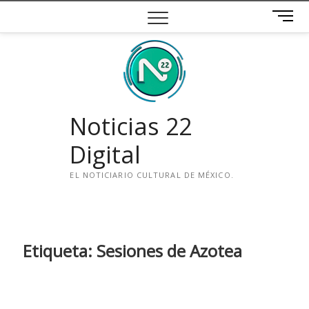
Saltar
B
al
o
contenido
t
ó
n
d
e
Noticias 22
m
e
Digital
n
ú
EL NOTICIARIO CULTURAL DE MÉXICO.
i
n
s
t
Etiqueta:
Sesiones de Azotea
a
g
r
a