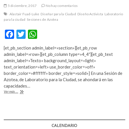
k
5 diciembre, 2017
No hay comentarios
o
Alastair Fuad-Luke
Diseñar para la Ciudad
Diseño Activista
Laboratorio
p
para la ciudad
Sesiones de Azotea
e
n
F
T
W
ac
w
h
[et_pb_section admin_label=»section»][et_pb_row
e
itt
at
admin_label=»row»][et_pb_column type=»4_4″][et_pb_text
b
er
s
admin_label=»Texto» background_layout=»light»
text_orientation=»left» use_border_color=»off»
o
A
border_color=»#ffffff» border_style=»solid»] En una Sesión de
o
p
Azotea, de Laboratorio para la Ciudad, se ahondará en las
capacidades…
k
p
Diseño
Ver más ...
y
activismo
CALENDARIO