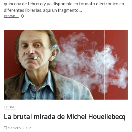
e
itt
at
k
quincena de febrero y ya disponible en formato electrónico en
b
er
s
o
diferentes librerías, aquí un fragmento…
p
Un
Ver más ...
o
A
adelanto
e
de
o
p
n
la
k
p
nueva
novela
de
Michel
Houellebecq,
«Serotonina»
LETRAS
La brutal mirada de Michel Houellebecq
9 enero, 2019