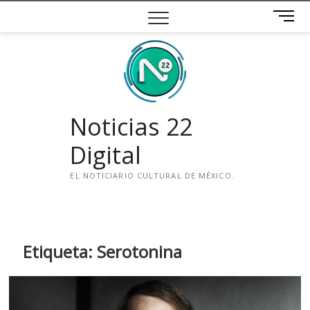
Saltar
B
al
o
contenido
t
ó
n
d
e
Noticias 22
m
e
Digital
n
ú
EL NOTICIARIO CULTURAL DE MÉXICO.
i
n
s
t
Etiqueta:
Serotonina
a
g
r
a