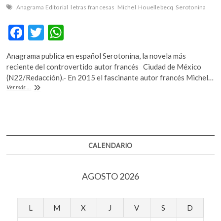
Anagrama Editorial
letras francesas
Michel Houellebecq
Serotonina
F
T
W
ac
w
h
Anagrama publica en español Serotonina, la novela más
e
itt
at
reciente del controvertido autor francés Ciudad de México
b
er
s
(N22/Redacción).- En 2015 el fascinante autor francés Michel…
La
Ver más ...
o
A
brutal
mirada
o
p
de
k
p
Michel
Houellebecq
CALENDARIO
AGOSTO 2026
L
M
X
J
V
S
D