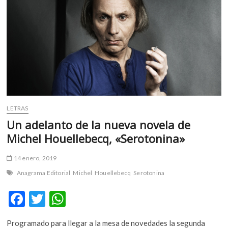
m
v
o
l
g
e
r
s
k
LETRAS
o
p
Un adelanto de la nueva novela de
e
Michel Houellebecq, «Serotonina»
n
v
14 enero, 2019
o
Anagrama Editorial
Michel Houellebecq
Serotonina
l
g
F
T
W
e
ac
w
h
r
s
Programado para llegar a la mesa de novedades la segunda