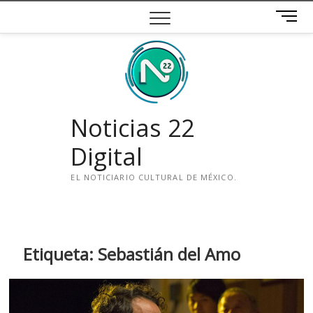
Saltar
B
al
o
contenido
t
ó
n
d
e
Noticias 22
m
e
Digital
n
ú
EL NOTICIARIO CULTURAL DE MÉXICO.
i
n
s
t
Etiqueta:
Sebastián del Amo
a
g
r
a