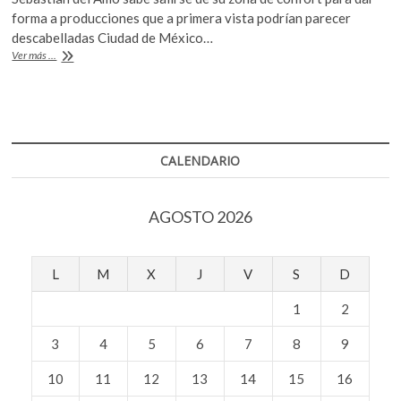
e
itt
at
k
forma a producciones que a primera vista podrían parecer
o
b
er
s
descabelladas Ciudad de México…
p
El
Ver más ...
o
A
e
complot
n
mongol
o
p
k
p
CALENDARIO
AGOSTO 2026
L
M
X
J
V
S
D
1
2
3
4
5
6
7
8
9
10
11
12
13
14
15
16