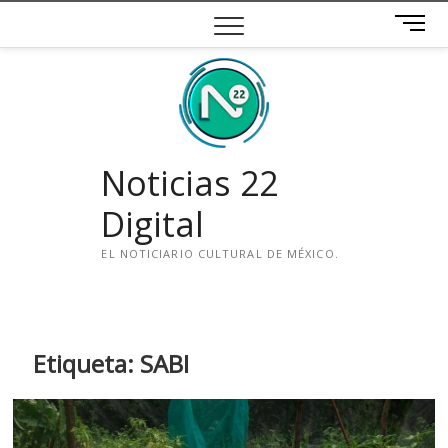
Saltar
B
al
o
contenido
t
ó
n
d
e
Noticias 22
m
e
Digital
n
ú
EL NOTICIARIO CULTURAL DE MÉXICO.
i
n
s
t
Etiqueta:
SABI
a
g
r
a