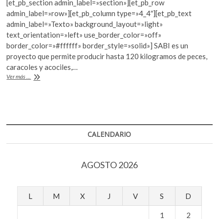
[et_pb_section admin_label=»section»][et_pb_row
k
e
itt
at
admin_label=»row»][et_pb_column type=»4_4″][et_pb_text
o
b
er
s
admin_label=»Texto» background_layout=»light»
p
text_orientation=»left» use_border_color=»off»
o
A
e
border_color=»#ffffff» border_style=»solid»] SABI es un
n
o
p
proyecto que permite producir hasta 120 kilogramos de peces,
caracoles y acociles,…
k
p
Crean
Ver más ...
sistema
acuapónico
para
disminuir
la
inseguridad
CALENDARIO
alimentaria
AGOSTO 2026
L
M
X
J
V
S
D
1
2