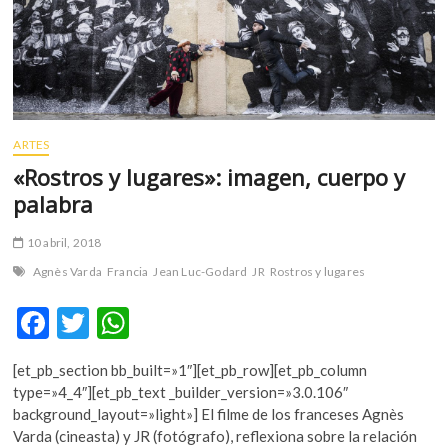
m
v
o
l
g
e
ARTES
r
s
«Rostros y lugares»: imagen, cuerpo y
k
palabra
o
p
10 abril, 2018
e
Agnès Varda
Francia
Jean Luc-Godard
JR
Rostros y lugares
n
v
F
T
W
o
ac
w
h
l
g
[et_pb_section bb_built=»1″][et_pb_row][et_pb_column
e
itt
at
e
type=»4_4″][et_pb_text _builder_version=»3.0.106″
b
er
s
r
background_layout=»light»] El filme de los franceses Agnès
s
Varda (cineasta) y JR (fotógrafo), reflexiona sobre la relación