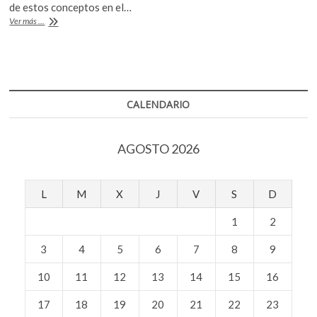
o
A
k
de estos conceptos en el…
o
p
«Rostros
o
Ver más ...
y
p
k
p
lugares»:
e
imagen,
n
cuerpo
y
palabra
CALENDARIO
AGOSTO 2026
L
M
X
J
V
S
D
1
2
3
4
5
6
7
8
9
10
11
12
13
14
15
16
17
18
19
20
21
22
23