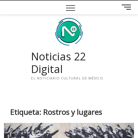
Saltar
B
al
o
contenido
t
ó
n
d
e
Noticias 22
m
e
Digital
n
ú
EL NOTICIARIO CULTURAL DE MÉXICO.
i
n
s
t
Etiqueta:
Rostros y lugares
a
g
r
a