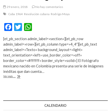
29 enero, 2018
No hay comentarios
Cuba 1964
Revolución cubana
Rodrigo Moya
F
T
W
ac
w
h
[et_pb_section admin_label=»section»][et_pb_row
e
itt
at
admin_label=»row»][et_pb_column type=»4_4″][et_pb_text
b
er
s
admin_label=»Texto» background_layout=»light»
text_orientation=»left» use_border_color=»off»
o
A
border_color=»#ffffff» border_style=»solid»] El fotógrafo
o
p
mexicano nacido en Colombia presenta una serie de imágenes
inéditas que dan cuenta…
k
p
La
Ver más ...
Revolución
cubana
filtrada
por
la
cámara
CALENDARIO
de