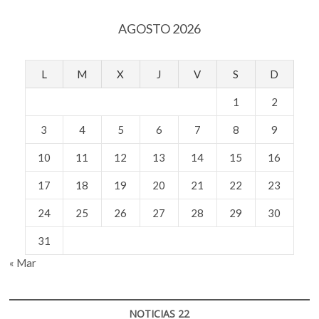
Rodrigo
Moya
AGOSTO 2026
L
M
X
J
V
S
D
1
2
3
4
5
6
7
8
9
10
11
12
13
14
15
16
17
18
19
20
21
22
23
24
25
26
27
28
29
30
31
« Mar
NOTICIAS 22