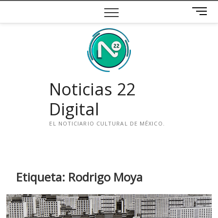
Saltar
B
al
o
contenido
t
ó
n
d
e
Noticias 22
m
e
Digital
n
ú
EL NOTICIARIO CULTURAL DE MÉXICO.
i
n
s
t
Etiqueta:
Rodrigo Moya
a
g
r
a