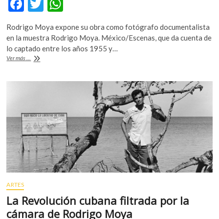
F
T
W
k
ac
w
h
o
p
Rodrigo Moya expone su obra como fotógrafo documentalista
e
itt
at
e
en la muestra Rodrigo Moya. México/Escenas, que da cuenta de
b
er
s
n
lo captado entre los años 1955 y…
Rodrigo
Ver más ...
o
A
Moya,
85
o
p
años
k
p
de
mirar
a
fondo
ARTES
La Revolución cubana filtrada por la
cámara de Rodrigo Moya