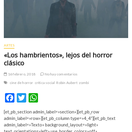
m
v
o
l
g
e
r
ARTES
s
«Los hambrientos», lejos del horror
k
clásico
o
p
16 febrero, 2018
No hay comentarios
e
n
cine de horror
crítica social
Robin Aubert
zombi
v
F
T
W
o
l
ac
w
h
g
[et_pb_section admin_label=»section»][et_pb_row
e
itt
at
e
admin_label=»row»][et_pb_column type=»4_4″][et_pb_text
r
b
er
s
admin_label=»Texto» background_layout=»light»
s
text_orientation=»left» use_border_color=»off»