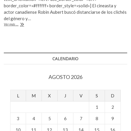
o
A
k
border_color=»#ffffff» border_style=»solid»] El cineasta y
o
o
p
actor canadiense Robin Aubert buscó distanciarse de los clichés
p
del género y…
k
p
e
«Los
Ver más ...
n
hambrientos»,
lejos
del
horror
clásico
CALENDARIO
AGOSTO 2026
L
M
X
J
V
S
D
1
2
3
4
5
6
7
8
9
10
11
12
13
14
15
16