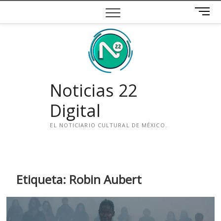
Saltar
B
al
o
contenido
t
ó
n
d
e
Noticias 22
m
e
Digital
n
ú
EL NOTICIARIO CULTURAL DE MÉXICO.
i
n
s
t
Etiqueta:
Robin Aubert
a
g
r
a