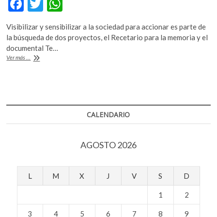
F
T
W
k
ac
w
h
o
p
Visibilizar y sensibilizar a la sociedad para accionar es parte de
e
itt
at
e
la búsqueda de dos proyectos, el Recetario para la memoria y el
b
er
s
n
documental Te…
La
Ver más ...
o
A
memoria,
resistencia
o
p
frente
k
p
a
la
impunidad
CALENDARIO
y
el
olvido
AGOSTO 2026
L
M
X
J
V
S
D
1
2
3
4
5
6
7
8
9