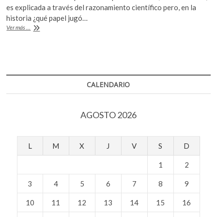
e
itt
at
k
es explicada a través del razonamiento científico pero, en la
o
b
er
s
historia ¿qué papel jugó…
p
Fe
Ver más ...
o
A
e
y
pandemias:
o
p
n
hace
k
p
quinientos
años
ésta
CALENDARIO
jugaba
un
papel
AGOSTO 2026
fundamental
para
explicarnos
situaciones
L
M
X
J
V
S
D
como
la
1
2
que
hoy
3
4
5
6
7
8
9
vivimos
10
11
12
13
14
15
16