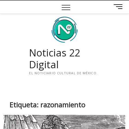
Saltar
B
al
o
contenido
t
ó
n
d
e
Noticias 22
m
e
Digital
n
ú
EL NOTICIARIO CULTURAL DE MÉXICO.
i
n
s
t
Etiqueta:
razonamiento
a
g
r
a