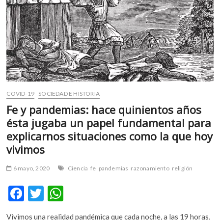
m
v
o
l
g
e
r
s
COVID-19
SOCIEDAD E HISTORIA
k
o
Fe y pandemias: hace quinientos años
p
ésta jugaba un papel fundamental para
e
explicarnos situaciones como la que hoy
n
vivimos
v
o
6 mayo, 2020
Ciencia
fe
pandemias
razonamiento
religión
l
g
F
T
W
e
r
ac
w
h
s
Vivimos una realidad pandémica que cada noche, a las 19 horas,