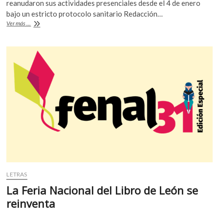
e
itt
at
reanudaron sus actividades presenciales desde el 4 de enero
k
b
er
s
bajo un estricto protocolo sanitario Redacción…
o
IPN
Ver más ...
p
o
A
iniciará
e
clases
o
p
n
presenciales
k
p
de
manera
escalonada
LETRAS
La Feria Nacional del Libro de León se
reinventa