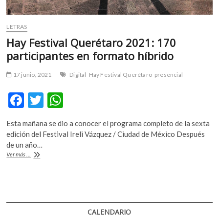
LETRAS
Hay Festival Querétaro 2021: 170
participantes en formato híbrido
17 junio, 2021
Digital
Hay Festival Querétaro
presencial
F
T
W
ac
w
h
Esta mañana se dio a conocer el programa completo de la sexta
e
itt
at
edición del Festival Ireli Vázquez / Ciudad de México Después
b
er
s
de un año…
Hay
Ver más ...
o
A
Festival
Querétaro
o
p
2021:
k
p
170
participantes
en
CALENDARIO
formato