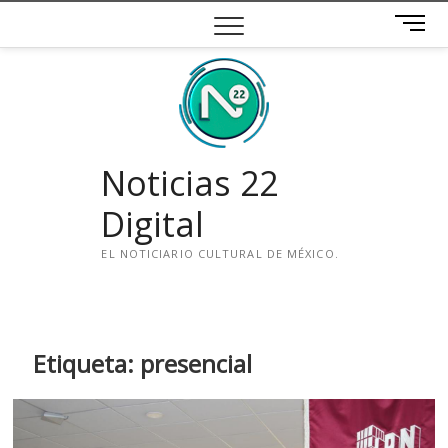
Saltar
B
al
o
contenido
t
ó
n
d
e
Noticias 22
m
e
Digital
n
ú
EL NOTICIARIO CULTURAL DE MÉXICO.
i
n
s
t
Etiqueta:
presencial
a
g
r
a