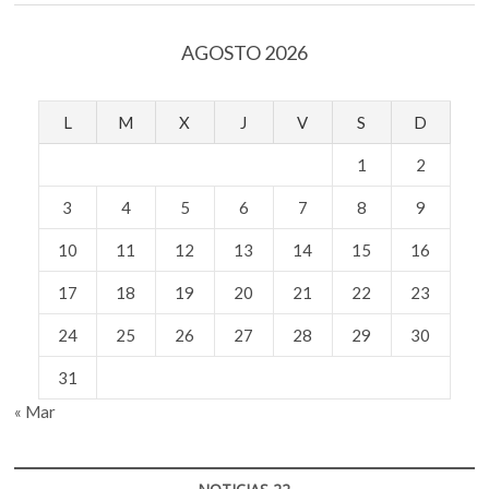
híbrido
AGOSTO 2026
L
M
X
J
V
S
D
1
2
3
4
5
6
7
8
9
10
11
12
13
14
15
16
17
18
19
20
21
22
23
24
25
26
27
28
29
30
31
« Mar