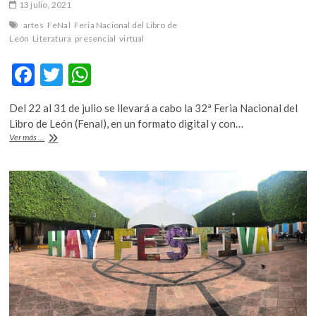
13 julio, 2021
artes
FeNal
Feria Nacional del Libro de
León
Literatura
presencial
virtual
F
T
W
ac
w
h
Del 22 al 31 de julio se llevará a cabo la 32ª Feria Nacional del
e
itt
at
Libro de León (Fenal), en un formato digital y con…
b
er
s
La
Ver más ...
Feria
o
A
Nacional
del
o
p
Libro
de
k
p
León
se
reinventa