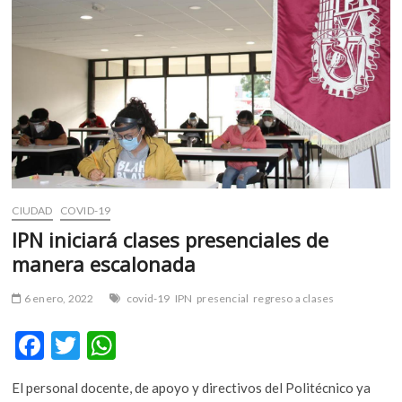
m
v
o
l
g
e
r
s
k
o
CIUDAD
COVID-19
p
e
IPN iniciará clases presenciales de
n
manera escalonada
v
o
6 enero, 2022
covid-19
IPN
presencial
regreso a clases
l
g
F
T
W
e
ac
w
h
r
El personal docente, de apoyo y directivos del Politécnico ya
s