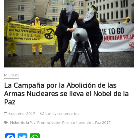
m
v
o
l
g
e
r
s
k
o
p
MUNDO
e
La Campaña por la Abolición de las
n
Armas Nucleares se lleva el Nobel de la
v
Paz
o
l
g
6 octubre, 2017
No hay comentarios
e
Nobel de la Paz
Premio Nobel
Premio Nobel de la Paz 2017
r
s