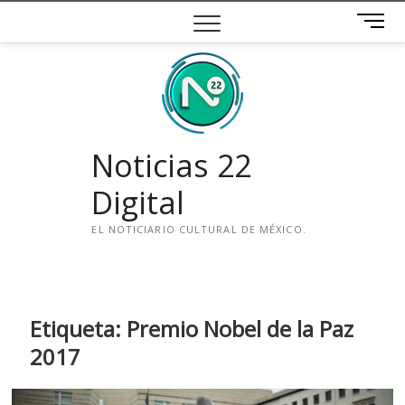
Saltar
B
al
o
contenido
t
ó
n
d
e
Noticias 22
m
e
Digital
n
ú
EL NOTICIARIO CULTURAL DE MÉXICO.
i
n
s
t
Etiqueta:
Premio Nobel de la Paz
a
2017
g
r
a