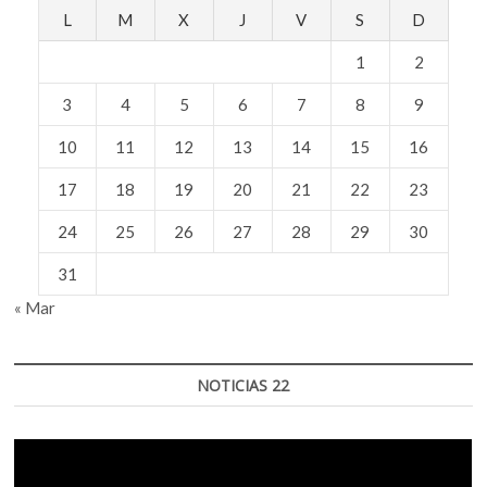
de
L
M
X
J
V
S
D
la
Paz
1
2
3
4
5
6
7
8
9
10
11
12
13
14
15
16
17
18
19
20
21
22
23
24
25
26
27
28
29
30
31
« Mar
NOTICIAS 22