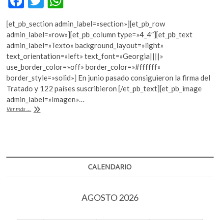
F
T
W
k
ac
w
h
o
[et_pb_section admin_label=»section»][et_pb_row
p
e
itt
at
admin_label=»row»][et_pb_column type=»4_4″][et_pb_text
e
b
er
s
admin_label=»Texto» background_layout=»light»
n
text_orientation=»left» text_font=»Georgia||||»
o
A
use_border_color=»off» border_color=»#ffffff»
o
p
border_style=»solid»] En junio pasado consiguieron la firma del
Tratado y 122 países suscribieron [/et_pb_text][et_pb_image
k
p
admin_label=»Imagen»…
La
Ver más ...
Campaña
por
la
Abolición
de
las
CALENDARIO
Armas
Nucleares
se
AGOSTO 2026
lleva
el
Nobel