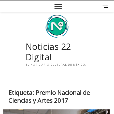
Saltar
B
al
o
contenido
t
ó
n
d
e
Noticias 22
m
e
Digital
n
ú
EL NOTICIARIO CULTURAL DE MÉXICO.
i
n
s
t
Etiqueta:
Premio Nacional de
a
Ciencias y Artes 2017
g
r
a