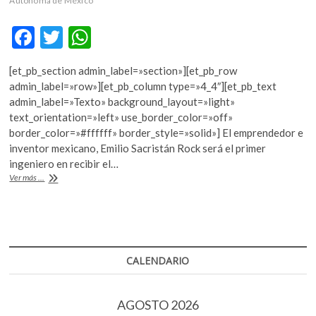
Autónoma de México
k
o
F
T
W
p
ac
w
h
e
n
[et_pb_section admin_label=»section»][et_pb_row
e
itt
at
admin_label=»row»][et_pb_column type=»4_4″][et_pb_text
b
er
s
admin_label=»Texto» background_layout=»light»
text_orientation=»left» use_border_color=»off»
o
A
border_color=»#ffffff» border_style=»solid»] El emprendedor e
o
p
inventor mexicano, Emilio Sacristán Rock será el primer
ingeniero en recibir el…
k
p
Premio
Ver más ...
Nacional
de
Ciencias
y
Artes
2017
CALENDARIO
AGOSTO 2026