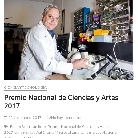
m
v
o
l
g
e
r
s
k
o
p
e
n
CIENCIA Y TECNOLOGÍA
v
Premio Nacional de Ciencias y Artes
o
2017
l
g
22 diciembre, 2017
No hay comentarios
e
Emilio Sacristán Rock
Premio Nacional de Ciencias y Artes
r
2017
Universidad Autónoma Metropolitana
Universidad Nacional
s