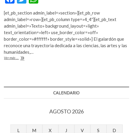
k
ac
w
h
o
[et_pb_section admin_label=»section»][et_pb_row
e
itt
at
p
admin_label=»row»][et_pb_column type=»4_4″][et_pb_text
e
b
er
s
admin_label=»Texto» background_layout=»light»
n
text_orientation=»left» use_border_color=»off»
o
A
border_color=»#ffffff» border_style=»solid»] El galardón que
o
p
reconoce una trayectoria dedicada a las ciencias, las artes y las
humanidades,…
k
p
La
Ver más ...
historiadora
Rebeca
Monroy,
Premio
Biblos
al
CALENDARIO
Mérito
2017
AGOSTO 2026
L
M
X
J
V
S
D