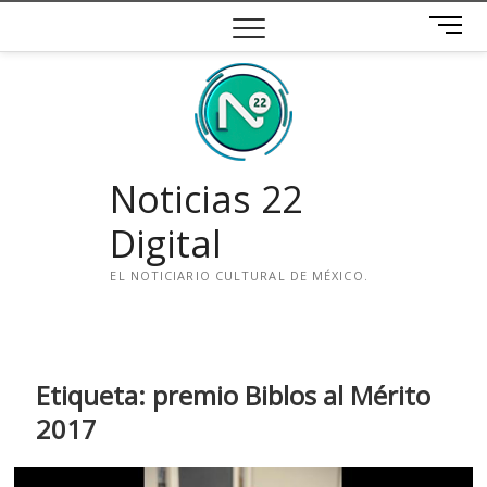
Saltar
B
al
o
contenido
t
ó
n
d
e
Noticias 22
m
e
Digital
n
ú
EL NOTICIARIO CULTURAL DE MÉXICO.
i
n
s
t
Etiqueta:
premio Biblos al Mérito
a
2017
g
r
a