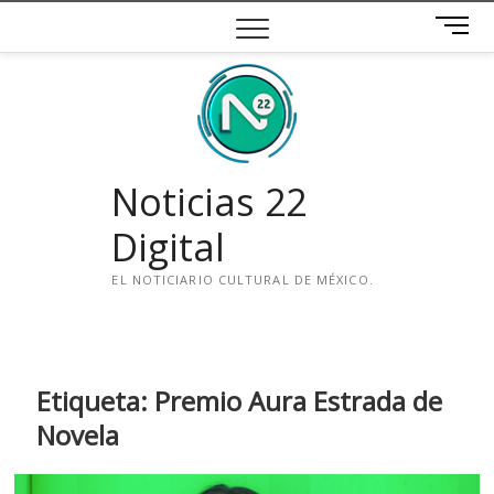
Saltar
B
al
o
contenido
t
ó
n
d
e
Noticias 22
m
e
Digital
n
ú
EL NOTICIARIO CULTURAL DE MÉXICO.
i
n
s
t
Etiqueta:
Premio Aura Estrada de
a
Novela
g
r
a