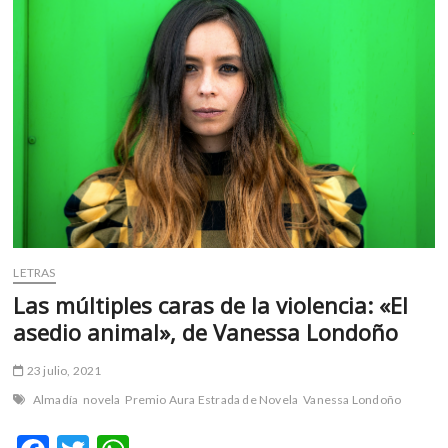
m
v
o
l
g
e
r
s
k
o
p
e
LETRAS
n
Las múltiples caras de la violencia: «El
v
o
asedio animal», de Vanessa Londoño
l
g
23 julio, 2021
e
Almadía
novela
Premio Aura Estrada de Novela
Vanessa Londoño
r
s