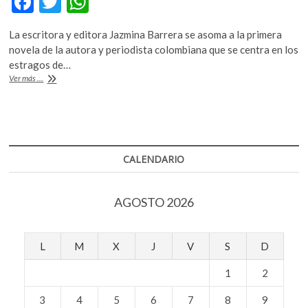
F
T
W
k
ac
w
h
o
La escritora y editora Jazmina Barrera se asoma a la primera
p
e
itt
at
novela de la autora y periodista colombiana que se centra en los
e
b
er
s
estragos de…
n
Las
Ver más ...
o
A
múltiples
caras
o
p
de
k
p
la
violencia:
«El
CALENDARIO
asedio
animal»,
de
AGOSTO 2026
Vanessa
Londoño
L
M
X
J
V
S
D
1
2
3
4
5
6
7
8
9