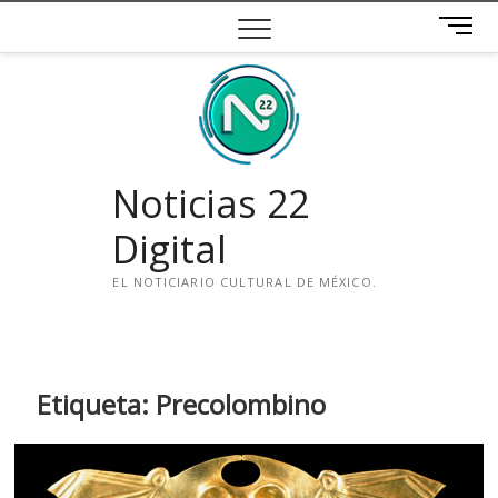
Saltar
B
al
o
contenido
t
ó
n
d
e
Noticias 22
m
e
Digital
n
ú
EL NOTICIARIO CULTURAL DE MÉXICO.
i
n
s
t
Etiqueta:
Precolombino
a
g
r
a