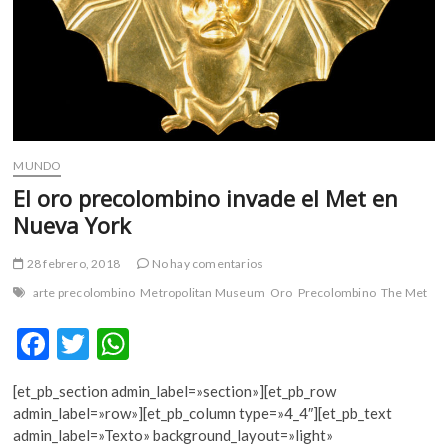
m
v
o
l
g
e
r
MUNDO
s
El oro precolombino invade el Met en
k
o
Nueva York
p
e
28 febrero, 2018
No hay comentarios
n
arte precolombino
Metropolitan Museum
Oro
Precolombino
The Met
v
o
F
T
W
l
ac
w
h
g
e
[et_pb_section admin_label=»section»][et_pb_row
e
itt
at
r
admin_label=»row»][et_pb_column type=»4_4″][et_pb_text
b
er
s
s
admin_label=»Texto» background_layout=»light»