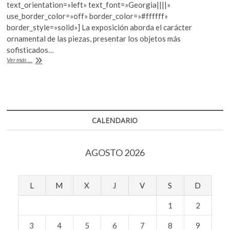
k
text_orientation=»left» text_font=»Georgia||||»
o
A
o
use_border_color=»off» border_color=»#ffffff»
o
p
p
border_style=»solid»] La exposición aborda el carácter
e
ornamental de las piezas, presentar los objetos más
k
p
n
sofisticados…
El
Ver más ...
oro
precolombino
invade
el
Met
en
CALENDARIO
Nueva
York
AGOSTO 2026
L
M
X
J
V
S
D
1
2
3
4
5
6
7
8
9