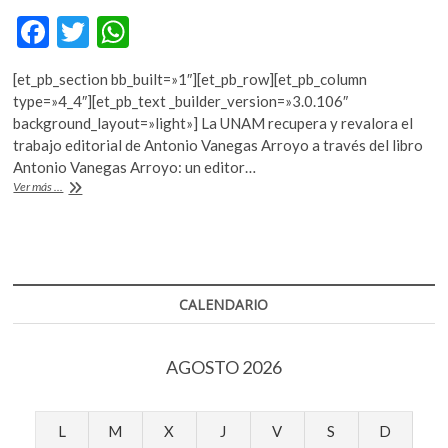
k
F
T
W
o
ac
w
h
p
e
[et_pb_section bb_built=»1″][et_pb_row][et_pb_column
e
itt
at
n
type=»4_4″][et_pb_text _builder_version=»3.0.106″
b
er
s
background_layout=»light»] La UNAM recupera y revalora el
trabajo editorial de Antonio Vanegas Arroyo a través del libro
o
A
Antonio Vanegas Arroyo: un editor…
o
p
Un
Ver más ...
editor
k
p
extraordinario
CALENDARIO
AGOSTO 2026
L
M
X
J
V
S
D