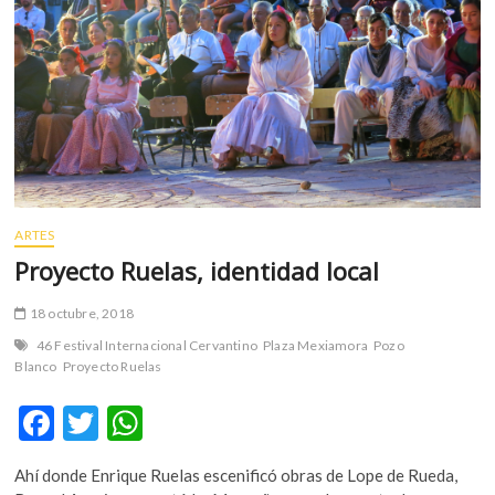
m
v
o
l
g
e
r
s
k
ARTES
o
p
Proyecto Ruelas, identidad local
e
n
18 octubre, 2018
v
46 Festival Internacional Cervantino
Plaza Mexiamora
Pozo
o
Blanco
Proyecto Ruelas
l
g
F
T
W
e
ac
w
h
r
Ahí donde Enrique Ruelas escenificó obras de Lope de Rueda,
s
e
itt
at