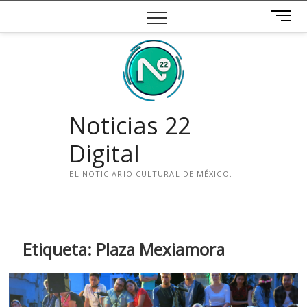
Saltar
B
al
o
contenido
t
ó
n
d
e
Noticias 22
m
e
Digital
n
ú
EL NOTICIARIO CULTURAL DE MÉXICO.
i
n
s
t
Etiqueta:
Plaza Mexiamora
a
g
r
a