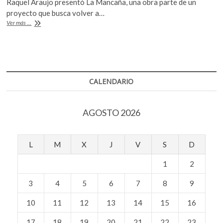
Raquel Araujo presentó La Mancaña, una obra parte de un
k
b
er
s
proyecto que busca volver a…
o
Proyecto
Ver más ...
o
A
p
Ruelas,
e
identidad
o
p
n
local
k
p
CALENDARIO
AGOSTO 2026
L
M
X
J
V
S
D
1
2
3
4
5
6
7
8
9
10
11
12
13
14
15
16
17
18
19
20
21
22
23