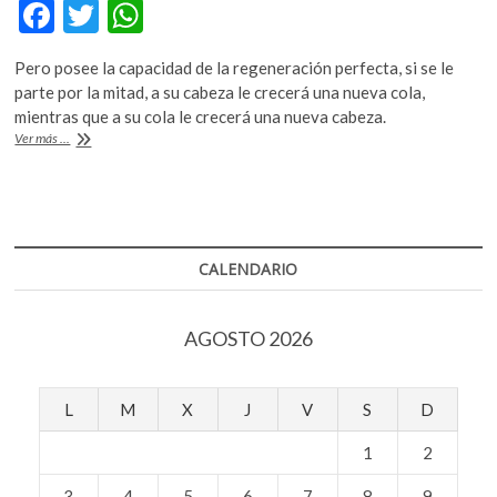
F
T
W
k
o
ac
w
h
p
Pero posee la capacidad de la regeneración perfecta, si se le
e
itt
at
e
parte por la mitad, a su cabeza le crecerá una nueva cola,
n
b
er
s
mientras que a su cola le crecerá una nueva cabeza.
¿La
Ver más ...
o
A
inteligencia
solo
o
p
radica
k
p
en
el
cerebro?
CALENDARIO
AGOSTO 2026
L
M
X
J
V
S
D
1
2
3
4
5
6
7
8
9