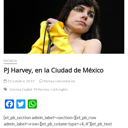
m
v
o
l
g
e
r
s
k
MÚSICA
o
p
PJ Harvey, en la Ciudad de México
e
n
31 octubre, 2017
No hay comentarios
v
Corona Capital
PJ Harvey
rock inglés
o
l
F
T
W
g
ac
w
h
e
[et_pb_section admin_label=»section»][et_pb_row
r
e
itt
at
admin_label=»row»][et_pb_column type=»4_4″][et_pb_text
s