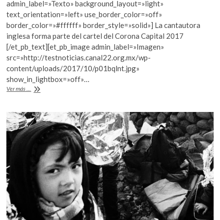
b
er
s
admin_label=»Texto» background_layout=»light»
k
text_orientation=»left» use_border_color=»off»
o
o
A
border_color=»#ffffff» border_style=»solid»] La cantautora
p
o
p
inglesa forma parte del cartel del Corona Capital 2017
e
[/et_pb_text][et_pb_image admin_label=»Imagen»
n
k
p
src=»http://testnoticias.canal22.org.mx/wp-
content/uploads/2017/10/p01bqlnt.jpg»
show_in_lightbox=»off»…
PJ
Ver más ...
Harvey,
en
la
Ciudad
de
México