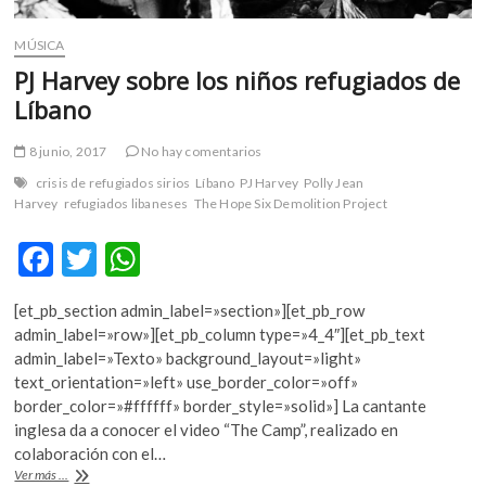
MÚSICA
PJ Harvey sobre los niños refugiados de
Líbano
8 junio, 2017
No hay comentarios
crisis de refugiados sirios
Líbano
PJ Harvey
Polly Jean
Harvey
refugiados libaneses
The Hope Six Demolition Project
F
T
W
ac
w
h
[et_pb_section admin_label=»section»][et_pb_row
e
itt
at
admin_label=»row»][et_pb_column type=»4_4″][et_pb_text
b
er
s
admin_label=»Texto» background_layout=»light»
text_orientation=»left» use_border_color=»off»
o
A
border_color=»#ffffff» border_style=»solid»] La cantante
o
p
inglesa da a conocer el video “The Camp”, realizado en
colaboración con el…
k
p
PJ
Ver más ...