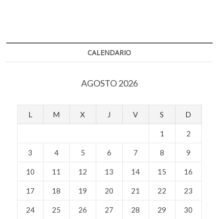
Harvey
sobre
los
niños
refugiados
de
CALENDARIO
Líbano
AGOSTO 2026
L
M
X
J
V
S
D
1
2
3
4
5
6
7
8
9
10
11
12
13
14
15
16
17
18
19
20
21
22
23
24
25
26
27
28
29
30