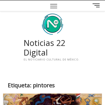
Saltar
B
al
o
contenido
t
ó
n
d
e
Noticias 22
m
e
Digital
n
ú
EL NOTICIARIO CULTURAL DE MÉXICO.
i
n
s
t
Etiqueta:
pintores
a
g
r
a