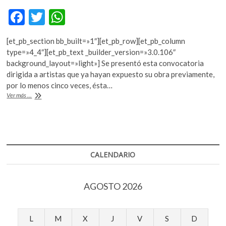
k
F
T
W
o
p
ac
w
h
e
[et_pb_section bb_built=»1″][et_pb_row][et_pb_column
e
itt
at
n
type=»4_4″][et_pb_text _builder_version=»3.0.106″
b
er
s
background_layout=»light»] Se presentó esta convocatoria
dirigida a artistas que ya hayan expuesto su obra previamente,
o
A
por lo menos cinco veces, ésta…
o
p
Primera
Ver más ...
Bienal
k
p
Nacional
de
Pintura
María
Izquierdo
CALENDARIO
AGOSTO 2026
L
M
X
J
V
S
D