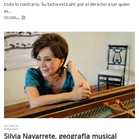
e
itt
at
k
todo lo contrario. Su lucha está ahí: por el derecho a ser quien
b
er
s
o
es…
p
Cuando
Ver más ...
o
A
sea
e
grande,
o
p
n
seré
k
p
niña
MÚSICA
Silvia Navarrete, geografía musical