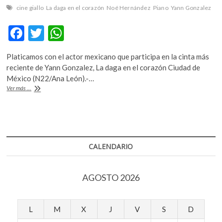
cine giallo
La daga en el corazón
Noé Hernández
Piano
Yann Gonzalez
F
T
W
ac
w
h
Platicamos con el actor mexicano que participa en la cinta más
e
itt
at
reciente de Yann Gonzalez, La daga en el corazón Ciudad de
b
er
s
México (N22/Ana León).-…
Noé
Ver más ...
o
A
Hernández,
“hay
o
p
otro
k
p
tipo
de
cine
CALENDARIO
que
te
confronta,
AGOSTO 2026
que
no
te
deja
L
M
X
J
V
S
D
dormir,
que