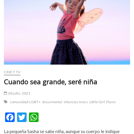
m
v
o
l
g
e
r
s
k
o
p
CINE Y TV
e
Cuando sea grande, seré niña
n
v
28 julio, 2021
o
comunidad LGBT+
documental
infancias trans
Little Girl
Piano
l
g
F
T
W
e
r
ac
w
h
s
La pequeña Sasha se sabe niña, aunque su cuerpo le indique