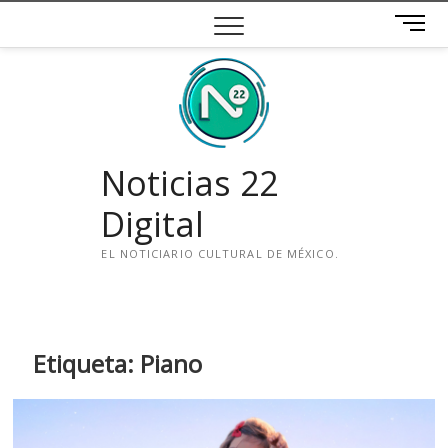
Saltar
B
al
o
contenido
t
ó
n
d
e
Noticias 22
m
e
Digital
n
ú
EL NOTICIARIO CULTURAL DE MÉXICO.
i
n
s
t
Etiqueta:
Piano
a
g
r
a