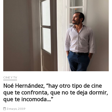
k
p
de
amor
y
de
rock
CINE Y TV
Noé Hernández, “hay otro tipo de cine
que te confronta, que no te deja dormir,
que te incomoda…”
3 mayo, 2019