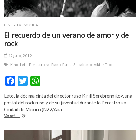
CINE Y TV
MÚSICA
El recuerdo de un verano de amor y de
rock
12 julio, 2019
Kino
Leto
Perestroika
Piano
Rusia
Socialismo
Viktor Tsoi
F
T
W
ac
w
h
Leto, la décima cinta del director ruso Kirill Serebrennikov, una
e
itt
at
postal del rock ruso y de su juventud durante la Perestroika
b
er
s
Ciudad de México (N22/Ana…
El
Ver más ...
o
A
recuerdo
de
o
p
un
verano