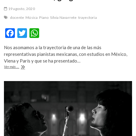
19 agosto, 2020
docente
Música
Piano
Silvia Navarrete
trayectoria
F
T
W
ac
w
h
Nos asomamos a la trayectoria de una de las más
e
itt
at
representativas pianistas mexicanas, con estudios en México,
b
er
s
Viena y París y que se ha presentado…
Silvia
Ver más ...
o
A
Navarrete,
geografía
o
p
musical
k
p