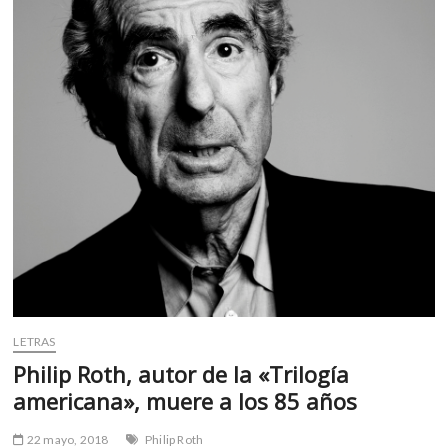
m
v
o
l
g
e
r
s
k
o
p
e
n
v
o
LETRAS
l
Philip Roth, autor de la «Trilogía
g
e
americana», muere a los 85 años
r
s
22 mayo, 2018
Philip Roth