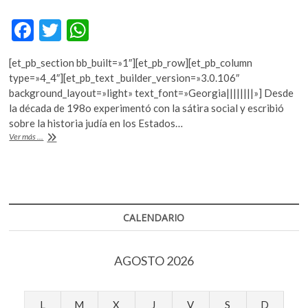
k
o
F
T
W
p
ac
w
h
e
[et_pb_section bb_built=»1″][et_pb_row][et_pb_column
e
itt
at
n
type=»4_4″][et_pb_text _builder_version=»3.0.106″
b
er
s
background_layout=»light» text_font=»Georgia||||||||»] Desde
la década de 198o experimentó con la sátira social y escribió
o
A
sobre la historia judía en los Estados…
o
p
Philip
Ver más ...
Roth,
k
p
autor
de
la
«Trilogía
americana»,
CALENDARIO
muere
a
los
AGOSTO 2026
85
años
L
M
X
J
V
S
D