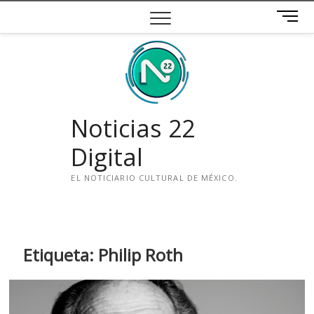
Saltar
B
al
o
contenido
t
ó
n
d
e
Noticias 22
m
e
Digital
n
ú
EL NOTICIARIO CULTURAL DE MÉXICO.
i
n
s
t
Etiqueta:
Philip Roth
a
g
r
a