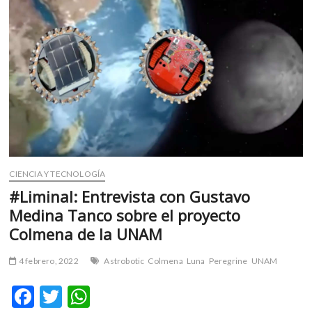
m
v
o
l
g
e
r
s
k
o
p
CIENCIA Y TECNOLOGÍA
e
#Liminal: Entrevista con Gustavo
n
Medina Tanco sobre el proyecto
v
o
Colmena de la UNAM
l
g
4 febrero, 2022
Astrobotic
Colmena
Luna
Peregrine
UNAM
e
r
F
T
W
s