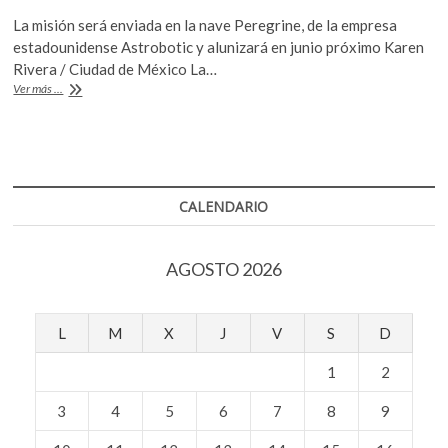
ac
w
h
k
La misión será enviada en la nave Peregrine, de la empresa
e
itt
at
o
estadounidense Astrobotic y alunizará en junio próximo Karen
p
b
er
s
Rivera / Ciudad de México La…
e
#Liminal:
Ver más ...
o
A
n
Entrevista
con
o
p
Gustavo
k
p
Medina
Tanco
sobre
CALENDARIO
el
proyecto
Colmena
AGOSTO 2026
de
la
UNAM
L
M
X
J
V
S
D
1
2
3
4
5
6
7
8
9