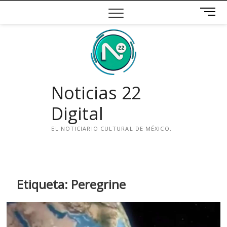
Saltar
B
al
o
contenido
t
ó
n
d
e
Noticias 22
m
e
Digital
n
ú
EL NOTICIARIO CULTURAL DE MÉXICO.
i
n
s
t
Etiqueta:
Peregrine
a
g
r
a