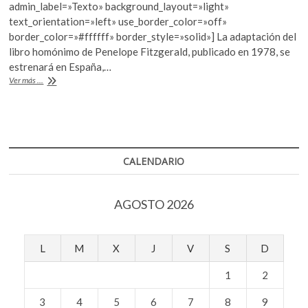
b
er
s
admin_label=»Texto» background_layout=»light»
k
text_orientation=»left» use_border_color=»off»
o
o
A
border_color=»#ffffff» border_style=»solid»] La adaptación del
p
o
p
libro homónimo de Penelope Fitzgerald, publicado en 1978, se
e
estrenará en España,…
n
k
p
“La
Ver más ...
librería”,
lo
nuevo
de
Isabel
Coixet
CALENDARIO
AGOSTO 2026
L
M
X
J
V
S
D
1
2
3
4
5
6
7
8
9