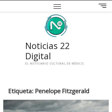
Saltar
B
al
o
contenido
t
ó
n
d
e
Noticias 22
m
e
Digital
n
ú
EL NOTICIARIO CULTURAL DE MÉXICO.
i
n
s
t
Etiqueta:
Penelope Fitzgerald
a
g
r
a