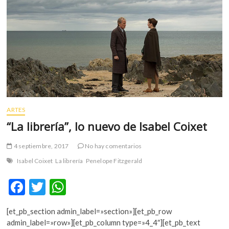
m
v
o
l
g
e
r
s
k
o
ARTES
p
“La librería”, lo nuevo de Isabel Coixet
e
n
4 septiembre, 2017
No hay comentarios
v
Isabel Coixet
La librería
Penelope Fitzgerald
o
l
F
T
W
g
ac
w
h
e
[et_pb_section admin_label=»section»][et_pb_row
r
e
itt
at
admin_label=»row»][et_pb_column type=»4_4″][et_pb_text
s