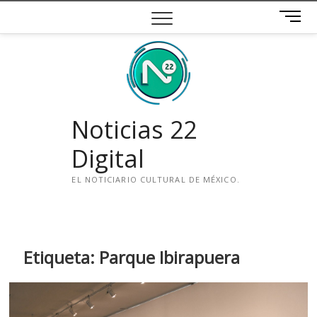
Saltar
B
al
o
contenido
t
ó
n
d
e
Noticias 22
m
e
Digital
n
ú
EL NOTICIARIO CULTURAL DE MÉXICO.
i
n
s
t
Etiqueta:
Parque Ibirapuera
a
g
r
a