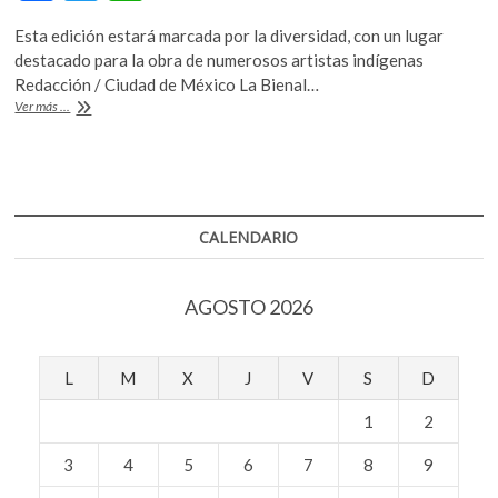
ac
w
h
k
o
Esta edición estará marcada por la diversidad, con un lugar
e
itt
at
p
destacado para la obra de numerosos artistas indígenas
b
er
s
e
Redacción / Ciudad de México La Bienal…
Comienza
Ver más ...
n
o
A
la
34ª
o
p
edición
k
p
de
la
Bienal
CALENDARIO
de
São
Paulo
AGOSTO 2026
L
M
X
J
V
S
D
1
2
3
4
5
6
7
8
9