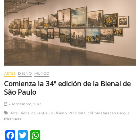
m
v
o
l
g
e
r
s
k
o
ARTES
DISEÑO
MUNDO
p
e
Comienza la 34ª edición de la Bienal de
n
São Paulo
v
o
7 septiembre, 2021
l
Arte
Bienal de São Paulo
Diseño
Pabellón Ciccillo Matarazzo
Parque
g
Ibirapuera
e
r
F
T
W
s