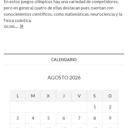
En estos juegos olímpicos hay una variedad de competidores,
k
e
itt
at
pero en general cuatro de ellas destacan pues cuentan con
o
b
er
s
conocimientos científicos, como matemáticas, neurociencia y la
p
física cuántica.
o
A
e
Grandes
Ver más ...
n
o
p
científicas
y
k
p
enormes
atletas
en
París
CALENDARIO
2024
AGOSTO 2026
L
M
X
J
V
S
D
1
2
3
4
5
6
7
8
9