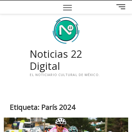
Saltar
B
al
o
contenido
t
ó
n
d
e
Noticias 22
m
e
Digital
n
ú
EL NOTICIARIO CULTURAL DE MÉXICO.
i
n
s
t
Etiqueta:
París 2024
a
g
r
a