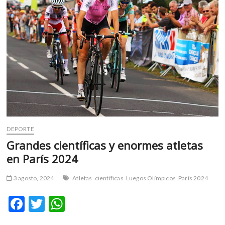
m
v
o
l
g
e
r
s
k
o
p
DEPORTE
e
n
Grandes científicas y enormes atletas
v
en París 2024
o
l
3 agosto, 2024
Atletas
científicas
Luegos Olímpicos
París 2024
g
e
F
T
W
r
ac
w
h
s