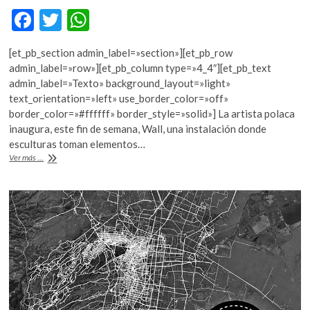
F
T
W
ac
w
h
[et_pb_section admin_label=»section»][et_pb_row
e
itt
at
admin_label=»row»][et_pb_column type=»4_4″][et_pb_text
b
er
s
admin_label=»Texto» background_layout=»light»
text_orientation=»left» use_border_color=»off»
o
A
border_color=»#ffffff» border_style=»solid»] La artista polaca
o
p
inaugura, este fin de semana, Wall, una instalación donde
esculturas toman elementos…
k
p
Monika
Ver más ...
Sosnowska
en
la
Kurimanzutto