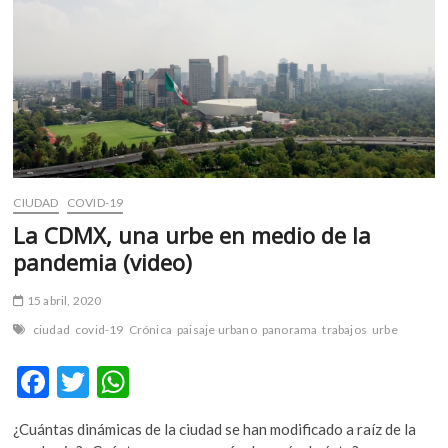
m
v
o
l
g
e
r
s
k
CIUDAD
COVID-19
o
La CDMX, una urbe en medio de la
p
pandemia (video)
e
n
15 abril, 2020
v
o
ciudad
covid-19
Crónica
paisaje urbano
panorama
trabajos
urbe
l
g
F
T
W
e
ac
w
h
r
¿Cuántas dinámicas de la ciudad se han modificado a raíz de la
e
itt
at
s