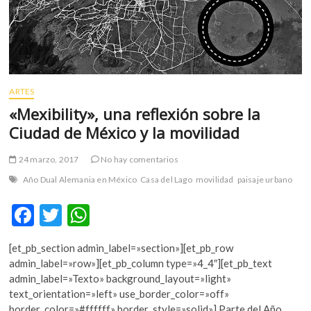
ARTES
«Mexibility», una reflexión sobre la
Ciudad de México y la movilidad
24 marzo, 2017
No hay comentarios
Año Dual Alemania en México
Casa del Lago
movilidad
paisaje urbano
F
T
W
ac
w
h
[et_pb_section admin_label=»section»][et_pb_row
e
itt
at
admin_label=»row»][et_pb_column type=»4_4″][et_pb_text
b
er
s
admin_label=»Texto» background_layout=»light»
text_orientation=»left» use_border_color=»off»
o
A
border_color=»#ffffff» border_style=»solid»] Parte del Año