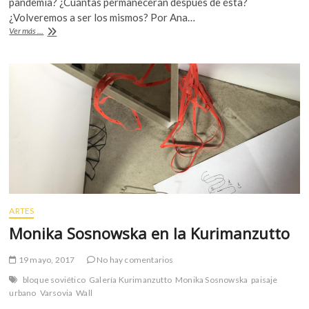
pandemia? ¿Cuántas permanecerán después de ésta?
k
b
er
s
¿Volveremos a ser los mismos? Por Ana…
o
La
Ver más ...
o
A
p
CDMX,
e
una
o
p
n
urbe
k
p
en
medio
de
la
pandemia
(video)
ARTES
Monika Sosnowska en la Kurimanzutto
19 mayo, 2017
No hay comentarios
bloque soviético
Galería Kurimanzutto
Monika Sosnowska
paisaje
urbano
Varsovia
Wall