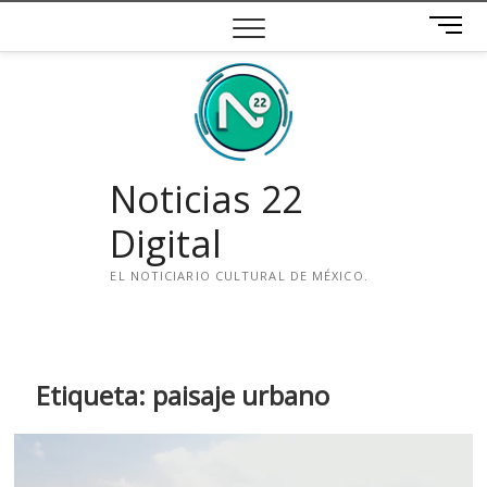
Saltar
B
al
o
contenido
t
ó
n
d
e
Noticias 22
m
e
Digital
n
ú
EL NOTICIARIO CULTURAL DE MÉXICO.
i
n
s
t
Etiqueta:
paisaje urbano
a
g
r
a