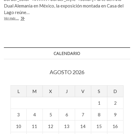
o
p
Dual Alemania en México, la exposición montada en Casa del
Lago reúne…
k
p
«Mexibility»,
Ver más ...
una
reflexión
sobre
la
Ciudad
de
CALENDARIO
México
y
la
AGOSTO 2026
movilidad
L
M
X
J
V
S
D
1
2
3
4
5
6
7
8
9
10
11
12
13
14
15
16