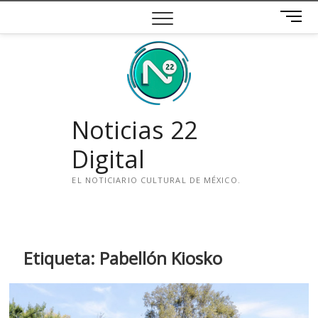
Saltar
B
al
o
contenido
t
ó
n
d
e
Noticias 22
m
e
Digital
n
ú
EL NOTICIARIO CULTURAL DE MÉXICO.
i
n
s
t
Etiqueta:
Pabellón Kiosko
a
g
r
a