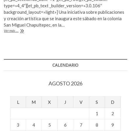
e
itt
at
k
type=»4_4″][et_pb_text _builder_version=»3.0.106″
o
b
er
s
background_layout=»light»] Una iniciativa sobre publicaciones
p
y creación artística que se inaugura este sábado en la colonia
o
A
e
San Miguel Chapultepec, en la…
n
o
p
Pabellón
Ver más ...
Editorial
k
p
Kiosko
CALENDARIO
AGOSTO 2026
L
M
X
J
V
S
D
1
2
3
4
5
6
7
8
9