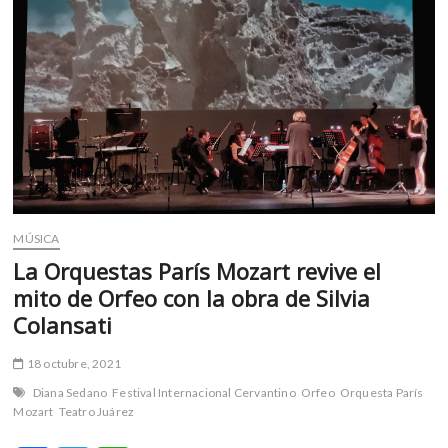
m
v
o
l
g
e
r
s
k
o
p
MÚSICA
e
La Orquestas París Mozart revive el
n
mito de Orfeo con la obra de Silvia
v
Colansati
o
l
18 octubre, 2021
g
e
Diana Sedano
Festival Internacional Cervantino
Orfeo
Orquesta París
r
Mozart
Teatro Juárez
s