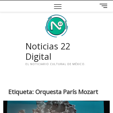
Saltar
B
al
o
contenido
t
ó
n
d
e
Noticias 22
m
e
Digital
n
ú
EL NOTICIARIO CULTURAL DE MÉXICO.
i
n
s
t
Etiqueta:
Orquesta París Mozart
a
g
r
a