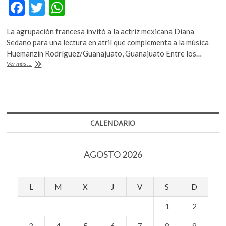
F
T
W
k
o
ac
w
h
p
La agrupación francesa invitó a la actriz mexicana Diana
e
itt
at
e
Sedano para una lectura en atril que complementa a la música
n
b
er
s
Huemanzin Rodríguez/Guanajuato, Guanajuato Entre los…
La
Ver más ...
o
A
Orquestas
París
o
p
Mozart
k
p
revive
el
mito
CALENDARIO
de
Orfeo
con
AGOSTO 2026
la
obra
de
Silvia
L
M
X
J
V
S
D
Colansati
1
2