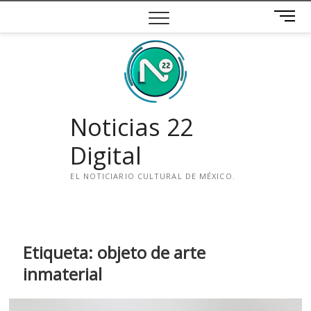
Saltar
B
al
o
contenido
t
ó
n
d
e
Noticias 22
m
e
Digital
n
ú
EL NOTICIARIO CULTURAL DE MÉXICO.
i
n
s
t
Etiqueta:
objeto de arte
a
inmaterial
g
r
a