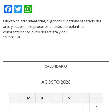
k
F
T
W
o
p
ac
w
h
e
Objeto de arte inmaterial, el género cuestiona el estado del
e
itt
at
n
arte y sus propios procesos además de replantear,
b
er
s
constantemente, el rol del artista y del…
Performance,
Ver más ...
o
A
¿derrocar
la
o
p
relación
k
p
con
el
objeto?
CALENDARIO
AGOSTO 2026
L
M
X
J
V
S
D
1
2