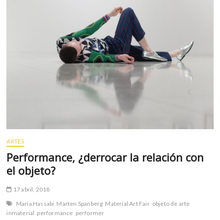
m
v
o
l
g
e
r
s
k
o
p
e
n
ARTES
v
Performance, ¿derrocar la relación con
o
el objeto?
l
g
17 abril, 2018
e
r
Maria Hassabi
Marten Spanberg
Material Art Fair
objeto de arte
s
inmaterial
performance
performer