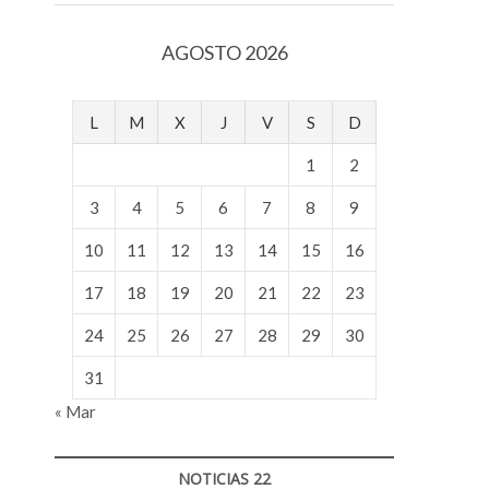
v
o
AGOSTO 2026
l
g
e
L
M
X
J
V
S
D
r
s
1
2
k
o
3
4
5
6
7
8
9
p
10
11
12
13
14
15
16
e
n
17
18
19
20
21
22
23
v
o
24
25
26
27
28
29
30
l
g
31
e
« Mar
r
s
k
NOTICIAS 22