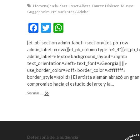
r
m
Homenaje a la Plaza
Josef Albers
Lauren Hinkson
Museo
t
e
Guggenheim
NY
Variantes / Adobe
a
y
F
T
W
v
b
c
e
ac
w
h
ı
t
[et_pb_section admin_label=»section»][et_pb_row
e
itt
at
l
p
admin_label=»row»][et_pb_column type=»4_4″][et_pb_t
a
u
b
er
s
admin_label=»Texto» background_layout=»light»
r
m
text_orientation=»left» text_font=»Georgia||||»
o
A
e
a
use_border_color=»off» border_color=»#ffffff»
s
b
o
p
border_style=»solid»] El artista alemán abrazó un gran
c
e
compromiso hacia el estudio del arte y la…
k
p
o
t
El
Ver más ...
r
y
Museo
t
a
Guggenheim
a
k
expondrá
v
a
«Josef
Albers
c
b
en
ı
e
México»
l
t
Defensoría de la audiencia