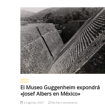
y
t
u
a
r
r
t
z
e
b
s
e
c
t
o
b
r
a
t
y
a
s
v
p
c
i
ı
n
l
r
a
ü
ARTES
r
y
El Museo Guggenheim expondrá
e
a
«Josef Albers en México»
s
b
c
e
11 agosto, 2017
No hay comentarios
o
t