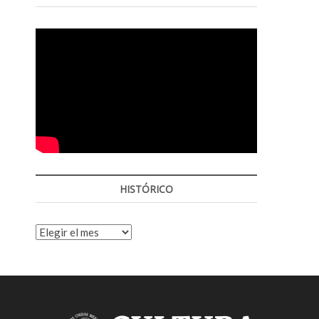
o
p
e
n
HISTÓRICO
HISTÓRICO