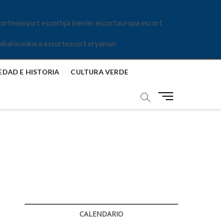
cort
esenyurt escort
şirinevler escort
avrupa escort
wbahis
ankara escort
escort eryaman
EDAD E HISTORIA
CULTURA VERDE
B
o
t
ó
i
n
n
d
s
e
t
m
a
e
g
n
r
ú
a
CALENDARIO
m