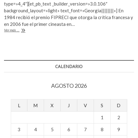
e
itt
at
k
type=»4_4″][et_pb_text _builder_version=»3.0.106″
b
er
s
o
background_layout=»light» text_font=»Georgia||||||||»] En
p
1984 recibió el premio FIPRECI que otorga la crítica francesa y
o
A
e
en 2006 fue el primer cineasta en…
o
p
n
Muere
Ver más ...
el
k
p
cineasta
Nelson
Pereira
dos
Santos
CALENDARIO
AGOSTO 2026
L
M
X
J
V
S
D
1
2
3
4
5
6
7
8
9