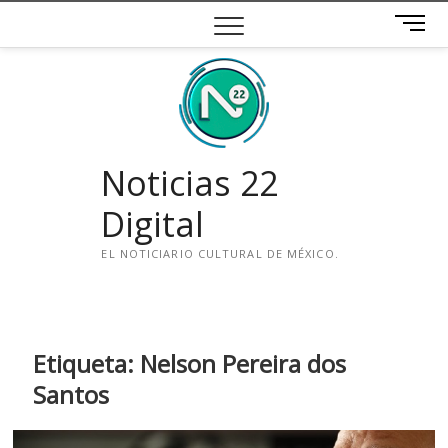
Saltar
B
al
o
contenido
t
ó
n
d
e
Noticias 22
m
e
Digital
n
ú
EL NOTICIARIO CULTURAL DE MÉXICO.
i
n
s
t
Etiqueta:
Nelson Pereira dos
a
Santos
g
r
a