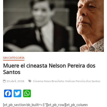
m
v
o
l
g
e
r
s
k
o
p
SIN CATEGORÍA
e
Muere el cineasta Nelson Pereira dos
n
Santos
v
o
23 abril, 2018
Cinema Novo Brasileño
Nelson Pereira dos Santos
l
g
F
T
W
e
ac
w
h
r
s
[et_pb_section bb_built=»1″][et_pb_row][et_pb_column