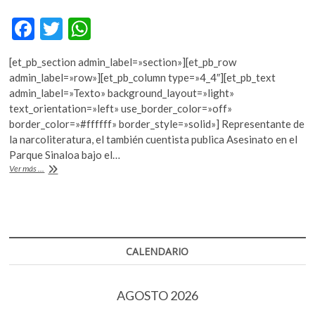
k
F
T
W
o
p
ac
w
h
e
[et_pb_section admin_label=»section»][et_pb_row
e
itt
at
n
admin_label=»row»][et_pb_column type=»4_4″][et_pb_text
b
er
s
admin_label=»Texto» background_layout=»light»
text_orientation=»left» use_border_color=»off»
o
A
border_color=»#ffffff» border_style=»solid»] Representante de
o
p
la narcoliteratura, el también cuentista publica Asesinato en el
Parque Sinaloa bajo el…
k
p
Vuelve
Ver más ...
El
Zurdo
Mendieta,
personaje
de
Élmer
CALENDARIO
Mendoza
AGOSTO 2026