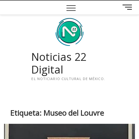
Saltar
B
al
o
contenido
t
ó
n
d
e
Noticias 22
m
e
Digital
n
ú
EL NOTICIARIO CULTURAL DE MÉXICO.
i
n
s
t
Etiqueta:
Museo del Louvre
a
g
r
a