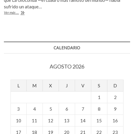
k
b
er
s
sufrido un ataque…
o
Los
Ver más ...
o
A
p
ataques
e
contra
o
p
‘La
n
k
p
Gioconda’
CALENDARIO
AGOSTO 2026
L
M
X
J
V
S
D
1
2
3
4
5
6
7
8
9
10
11
12
13
14
15
16
17
18
19
20
21
22
23