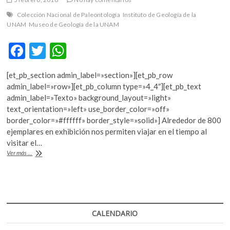
k
Colección Nacional de Paleontología
Instituto de Geología de la
o
UNAM
Museo de Geología de la UNAM
p
e
F
T
W
n
ac
w
h
[et_pb_section admin_label=»section»][et_pb_row
e
itt
at
admin_label=»row»][et_pb_column type=»4_4″][et_pb_text
b
er
s
admin_label=»Texto» background_layout=»light»
text_orientation=»left» use_border_color=»off»
o
A
border_color=»#ffffff» border_style=»solid»] Alrededor de 800
o
p
ejemplares en exhibición nos permiten viajar en el tiempo al
visitar el…
k
p
Colección
Ver más ...
Nacional
de
Paleontología:
un
recorrido
por
CALENDARIO
600
millones