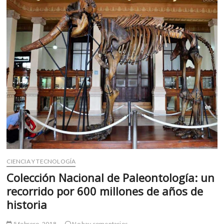
m
v
o
l
g
e
r
s
k
o
p
e
n
v
CIENCIA Y TECNOLOGÍA
o
l
Colección Nacional de Paleontología: un
g
recorrido por 600 millones de años de
e
historia
r
s
5 febrero, 2018
No hay comentarios