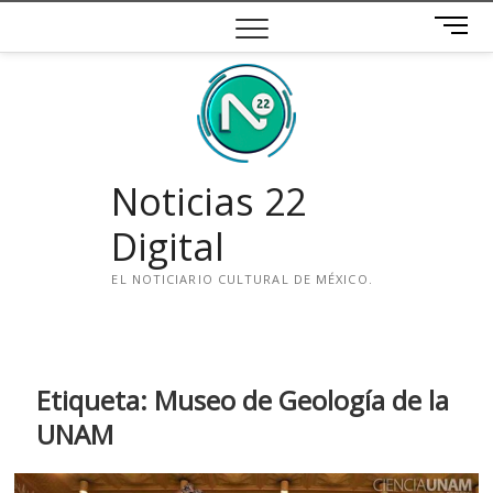
Saltar
B
al
o
contenido
t
ó
n
d
e
Noticias 22
m
e
Digital
n
ú
EL NOTICIARIO CULTURAL DE MÉXICO.
i
n
s
t
Etiqueta:
Museo de Geología de la
a
UNAM
g
r
a