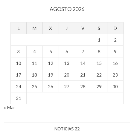
de
AGOSTO 2026
años
de
historia
L
M
X
J
V
S
D
1
2
3
4
5
6
7
8
9
10
11
12
13
14
15
16
17
18
19
20
21
22
23
24
25
26
27
28
29
30
31
« Mar
NOTICIAS 22