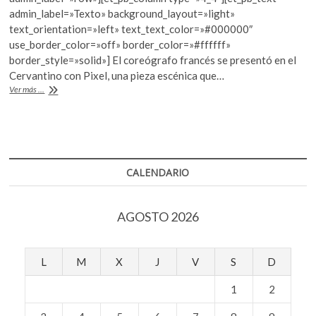
k
b
er
s
admin_label=»Texto» background_layout=»light»
o
text_orientation=»left» text_text_color=»#000000″
o
A
p
use_border_color=»off» border_color=»#ffffff»
e
o
p
border_style=»solid»] El coreógrafo francés se presentó en el
n
Cervantino con Pixel, una pieza escénica que…
k
p
El
Ver más ...
lenguaje
coreográfico
de
Mourad
Merzouki
CALENDARIO
AGOSTO 2026
L
M
X
J
V
S
D
1
2