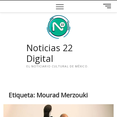
Saltar
B
al
o
contenido
t
ó
n
d
e
Noticias 22
m
e
Digital
n
ú
EL NOTICIARIO CULTURAL DE MÉXICO.
i
n
s
t
Etiqueta:
Mourad Merzouki
a
g
r
a