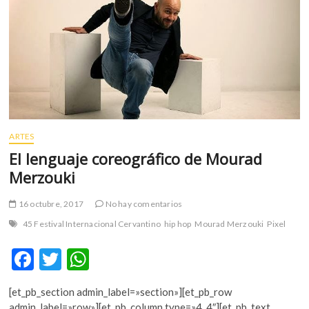
m
v
o
l
g
e
r
s
k
ARTES
o
El lenguaje coreográfico de Mourad
p
Merzouki
e
n
16 octubre, 2017
No hay comentarios
v
o
45 Festival Internacional Cervantino
hip hop
Mourad Merzouki
Pixel
l
F
T
W
g
e
ac
w
h
r
[et_pb_section admin_label=»section»][et_pb_row
e
itt
at
s
admin_label=»row»][et_pb_column type=»4_4″][et_pb_text