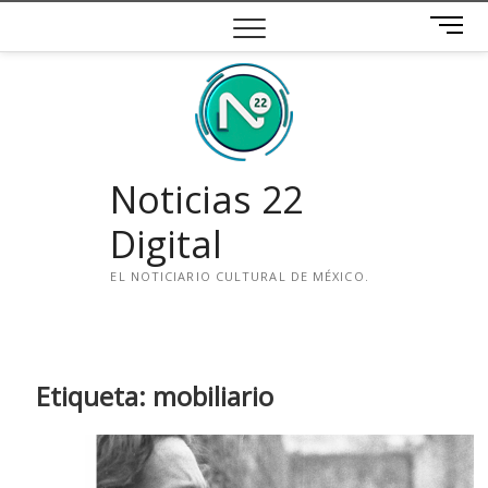
Saltar
B
al
o
contenido
t
ó
n
d
e
Noticias 22
m
e
Digital
n
ú
EL NOTICIARIO CULTURAL DE MÉXICO.
i
n
s
t
Etiqueta:
mobiliario
a
g
r
a