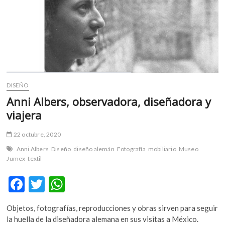
m
v
o
l
g
e
r
s
DISEÑO
k
Anni Albers, observadora, diseñadora y
o
viajera
p
e
22 octubre, 2020
n
Anni Albers
Diseño
diseño alemán
Fotografía
mobiliario
Museo
v
Jumex
textil
o
l
F
T
W
g
ac
w
h
e
r
Objetos, fotografías, reproducciones y obras sirven para seguir
e
itt
at
s
la huella de la diseñadora alemana en sus visitas a México.