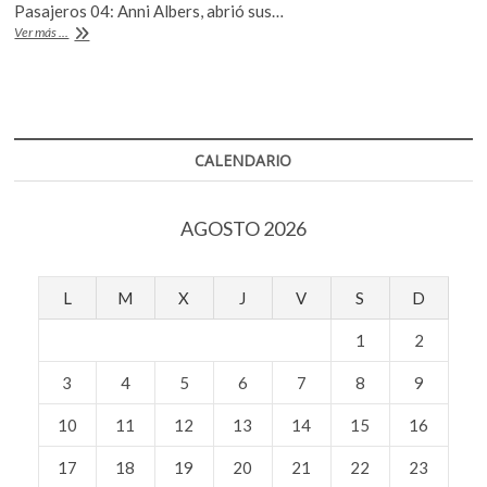
b
er
s
k
Pasajeros 04: Anni Albers, abrió sus…
Anni
o
Ver más ...
o
A
Albers,
p
observadora,
o
p
e
diseñadora
n
k
p
y
viajera
CALENDARIO
AGOSTO 2026
L
M
X
J
V
S
D
1
2
3
4
5
6
7
8
9
10
11
12
13
14
15
16
17
18
19
20
21
22
23