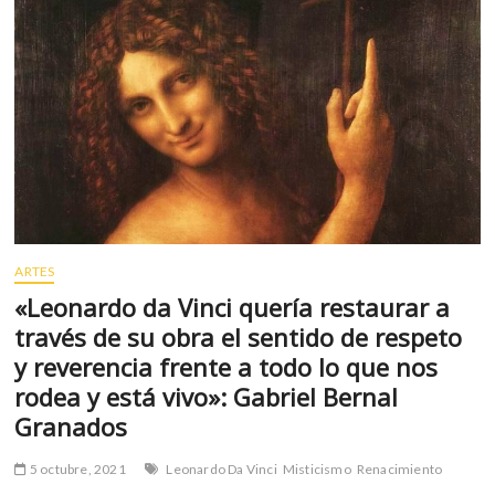
m
v
o
l
g
e
r
s
k
o
p
ARTES
e
«Leonardo da Vinci quería restaurar a
n
través de su obra el sentido de respeto
v
o
y reverencia frente a todo lo que nos
l
rodea y está vivo»: Gabriel Bernal
g
Granados
e
r
5 octubre, 2021
Leonardo Da Vinci
Misticismo
Renacimiento
s