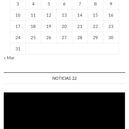
3
4
5
6
7
8
9
todo
lo
que
10
11
12
13
14
15
16
nos
rodea
17
18
19
20
21
22
23
y
está
24
25
26
27
28
29
30
vivo»:
Gabriel
31
Bernal
Granados
« Mar
NOTICIAS 22