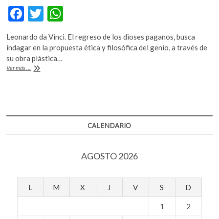
k
F
T
W
o
ac
w
h
p
e
Leonardo da Vinci. El regreso de los dioses paganos, busca
e
itt
at
n
indagar en la propuesta ética y filosófica del genio, a través de
b
er
s
su obra plástica…
«Leonardo
Ver más ...
o
A
da
Vinci
o
p
quería
k
p
restaurar
a
través
CALENDARIO
de
su
obra
AGOSTO 2026
el
sentido
de
respeto
L
M
X
J
V
S
D
y
reverencia
1
2
frente
a