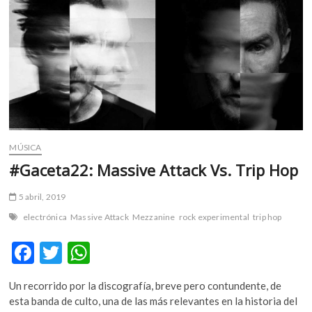
m
v
o
l
g
e
r
s
k
MÚSICA
o
p
#Gaceta22: Massive Attack Vs. Trip Hop
e
n
5 abril, 2019
v
electrónica
Massive Attack
Mezzanine
rock experimental
trip hop
o
l
F
T
W
g
ac
w
h
e
Un recorrido por la discografía, breve pero contundente, de
r
e
itt
at
esta banda de culto, una de las más relevantes en la historia del
s