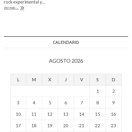
b
er
s
rock experimental y…
k
#Gaceta22:
Ver más ...
o
o
A
Massive
p
Attack
o
p
e
Vs.
k
p
n
Trip
Hop
CALENDARIO
AGOSTO 2026
L
M
X
J
V
S
D
1
2
3
4
5
6
7
8
9
10
11
12
13
14
15
16
17
18
19
20
21
22
23