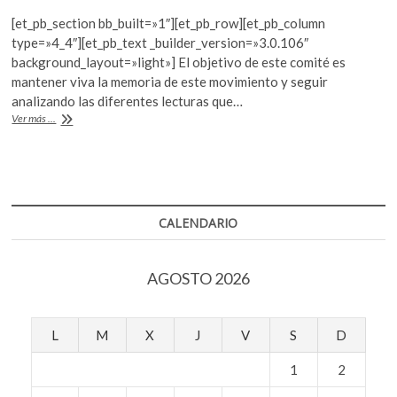
ac
w
h
k
[et_pb_section bb_built=»1″][et_pb_row][et_pb_column
o
e
itt
at
type=»4_4″][et_pb_text _builder_version=»3.0.106″
p
b
er
s
background_layout=»light»] El objetivo de este comité es
e
mantener viva la memoria de este movimiento y seguir
o
A
n
analizando las diferentes lecturas que…
o
p
Comité
Ver más ...
Universitario
k
p
M68
CALENDARIO
AGOSTO 2026
L
M
X
J
V
S
D
1
2