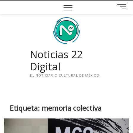
Saltar
B
al
o
contenido
t
ó
n
d
e
Noticias 22
m
e
Digital
n
ú
EL NOTICIARIO CULTURAL DE MÉXICO.
i
n
s
t
Etiqueta:
memoria colectiva
a
g
r
a