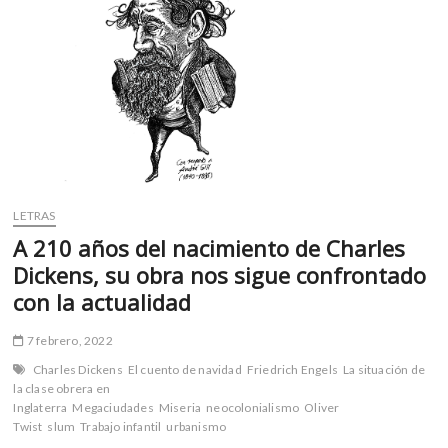
m
v
o
l
g
e
r
s
k
o
LETRAS
p
A 210 años del nacimiento de Charles
e
Dickens, su obra nos sigue confrontado
n
con la actualidad
v
o
7 febrero, 2022
l
g
Charles Dickens
El cuento de navidad
Friedrich Engels
La situación de
la clase obrera en
e
Inglaterra
Megaciudades
Miseria
neocolonialismo
Oliver
r
Twist
slum
Trabajo infantil
urbanismo
s