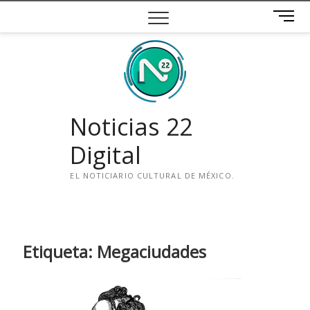
Saltar
B
al
o
contenido
t
ó
n
d
e
Noticias 22
m
e
Digital
n
ú
EL NOTICIARIO CULTURAL DE MÉXICO.
i
n
s
t
Etiqueta:
Megaciudades
a
g
r
a