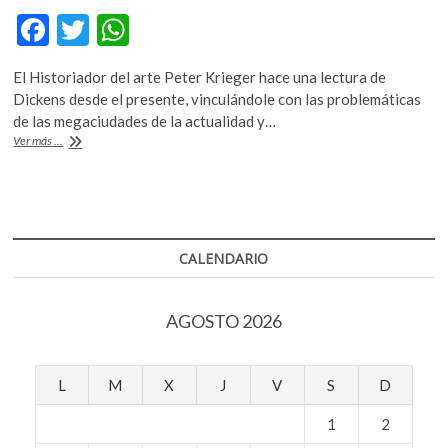
k
F
T
W
o
ac
w
h
p
e
El Historiador del arte Peter Krieger hace una lectura de
e
itt
at
n
Dickens desde el presente, vinculándole con las problemáticas
b
er
s
de las megaciudades de la actualidad y…
A
Ver más ...
o
A
210
años
o
p
del
k
p
nacimiento
de
Charles
CALENDARIO
Dickens,
su
obra
AGOSTO 2026
nos
sigue
confrontado
con
L
M
X
J
V
S
D
la
actualidad
1
2