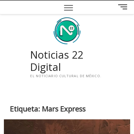
Saltar
B
al
o
contenido
t
ó
n
d
e
Noticias 22
m
e
Digital
n
ú
EL NOTICIARIO CULTURAL DE MÉXICO.
i
n
s
t
Etiqueta:
Mars Express
a
g
r
a