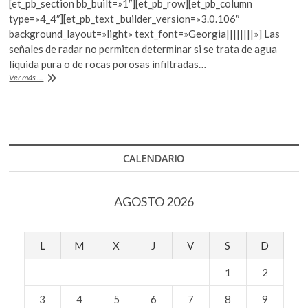
[et_pb_section bb_built=»1″][et_pb_row][et_pb_column
k
e
itt
at
type=»4_4″][et_pb_text _builder_version=»3.0.106″
o
b
er
s
background_layout=»light» text_font=»Georgia||||||||»] Las
p
señales de radar no permiten determinar si se trata de agua
e
o
A
líquida pura o de rocas porosas infiltradas…
n
o
p
La
Ver más ...
sonda
k
p
Mars
Express
encontró
agua
en
CALENDARIO
Marte
AGOSTO 2026
L
M
X
J
V
S
D
1
2
3
4
5
6
7
8
9