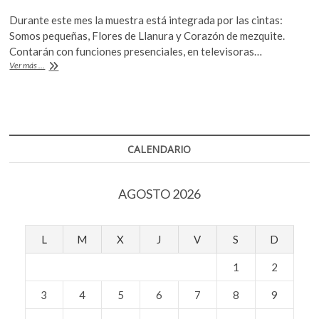
ac
w
h
k
Durante este mes la muestra está integrada por las cintas:
o
e
itt
at
Somos pequeñas, Flores de Llanura y Corazón de mezquite.
p
b
er
s
Contarán con funciones presenciales, en televisoras…
e
Continúa
Ver más ...
n
o
A
la
3ª
o
p
Muestra
k
p
de
Cine
en
CALENDARIO
Lenguas
Indígenas
durante
AGOSTO 2026
marzo
L
M
X
J
V
S
D
1
2
3
4
5
6
7
8
9