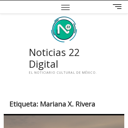
Saltar
B
al
o
contenido
t
ó
n
d
e
Noticias 22
m
e
Digital
n
ú
EL NOTICIARIO CULTURAL DE MÉXICO.
i
n
s
t
Etiqueta:
Mariana X. Rivera
a
g
r
a