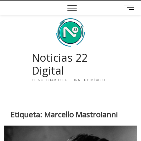
Saltar
B
al
o
contenido
t
ó
n
d
e
Noticias 22
m
e
Digital
n
ú
EL NOTICIARIO CULTURAL DE MÉXICO.
i
n
s
t
Etiqueta:
Marcello Mastroianni
a
g
r
a