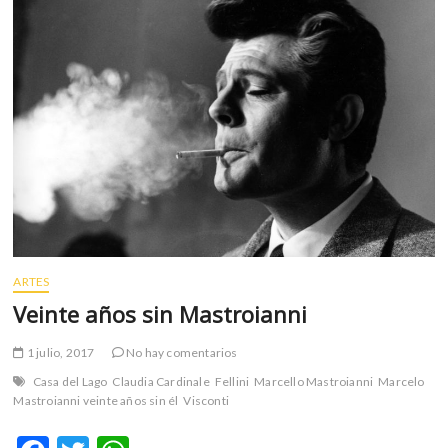
m
v
o
l
g
e
r
s
k
o
p
e
n
ARTES
v
Veinte años sin Mastroianni
o
l
1 julio, 2017
No hay comentarios
g
Casa del Lago
Claudia Cardinale
Fellini
Marcello Mastroianni
Marcelo
e
Mastroianni veinte años sin él
Visconti
r
s