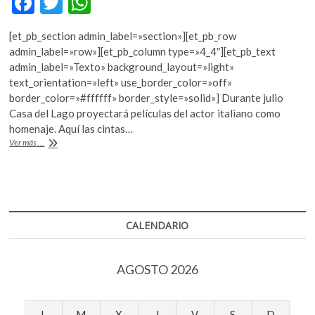
F
T
W
k
ac
w
h
o
[et_pb_section admin_label=»section»][et_pb_row
p
e
itt
at
admin_label=»row»][et_pb_column type=»4_4″][et_pb_text
e
b
er
s
admin_label=»Texto» background_layout=»light»
n
text_orientation=»left» use_border_color=»off»
o
A
border_color=»#ffffff» border_style=»solid»] Durante julio
o
p
Casa del Lago proyectará películas del actor italiano como
homenaje. Aquí las cintas…
k
p
Veinte
Ver más ...
años
sin
Mastroianni
CALENDARIO
AGOSTO 2026
L
M
X
J
V
S
D