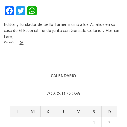
k
F
T
W
o
p
ac
w
h
e
Editor y fundador del sello Turner, murió a los 75 años en su
e
itt
at
n
casa de El Escorial; fundó junto con Gonzalo Celorio y Hernán
b
er
s
Lara,…
Manuel
Ver más ...
o
A
Arroyo-
Stephens,
o
p
partir
k
p
y
legar
lo
CALENDARIO
publicado
AGOSTO 2026
L
M
X
J
V
S
D
1
2