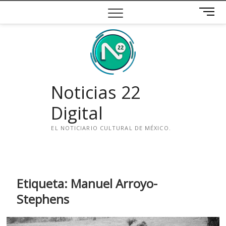
Saltar
B
al
o
contenido
t
ó
n
d
e
Noticias 22
m
e
Digital
n
ú
EL NOTICIARIO CULTURAL DE MÉXICO.
i
n
s
t
Etiqueta:
Manuel Arroyo-
a
Stephens
g
r
a