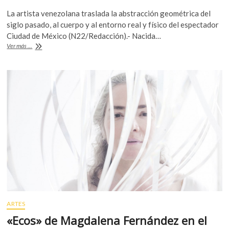
ac
w
h
k
La artista venezolana traslada la abstracción geométrica del
o
e
itt
at
siglo pasado, al cuerpo y al entorno real y físico del espectador
p
b
er
s
Ciudad de México (N22/Redacción).- Nacida…
e
«Ecos»,
Ver más ...
o
A
n
de
Magdalena
o
p
Fernández
k
p
ARTES
«Ecos» de Magdalena Fernández en el