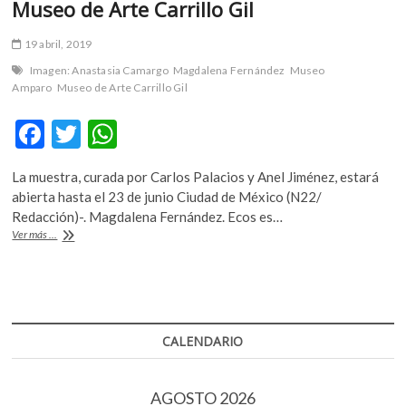
Museo de Arte Carrillo Gil
19 abril, 2019
Imagen: Anastasia Camargo
Magdalena Fernández
Museo
Amparo
Museo de Arte Carrillo Gil
F
T
W
ac
w
h
La muestra, curada por Carlos Palacios y Anel Jiménez, estará
e
itt
at
abierta hasta el 23 de junio Ciudad de México (N22/
b
er
s
Redacción)-. Magdalena Fernández. Ecos es…
«Ecos»
Ver más ...
o
A
de
Magdalena
o
p
Fernández
k
p
en
el
Museo
CALENDARIO
de
Arte
Carrillo
AGOSTO 2026
Gil