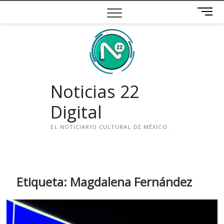
Saltar
B
al
o
contenido
t
ó
n
d
e
Noticias 22
m
e
Digital
n
ú
EL NOTICIARIO CULTURAL DE MÉXICO.
i
n
s
t
Etiqueta:
Magdalena Fernández
a
g
r
a