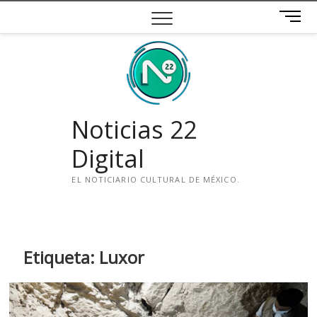
Saltar
B
al
o
contenido
t
ó
n
d
e
Noticias 22
m
e
Digital
n
ú
EL NOTICIARIO CULTURAL DE MÉXICO.
i
n
s
t
Etiqueta:
Luxor
a
g
r
a