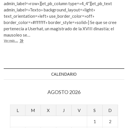
e
itt
at
k
admin_label=»row»][et_pb_column type=»4_4″][et_pb_text
b
er
s
o
admin_label=»Texto» background_layout=»light»
p
text_orientation=»left» use_border_color=»off»
o
A
e
border_color=»#ffffff» border_style=»solid»] Se que se cree
o
p
n
pertenecía a Userhat, un magistrado de la XVIII dinastía; el
mausoleo se…
k
p
Hallan
Ver más ...
momias
en
tumba
faraónica
en
Luxor
CALENDARIO
AGOSTO 2026
L
M
X
J
V
S
D
1
2