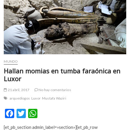
m
v
o
l
g
e
r
s
k
MUNDO
o
p
Hallan momias en tumba faraónica en
e
Luxor
n
v
21 abril, 2017
No hay comentarios
o
arqueólogos
Luxor
Mustafa Waziri
l
g
F
T
W
e
ac
w
h
r
s
[et_pb_section admin_label=»section»][et_pb_row