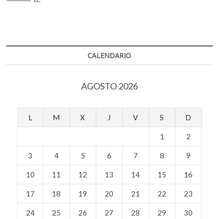
o
A
k
allá
o
de
o
p
la
p
k
p
Semana
e
del
n
Arte
CALENDARIO
(video)
AGOSTO 2026
L
M
X
J
V
S
D
1
2
3
4
5
6
7
8
9
10
11
12
13
14
15
16
17
18
19
20
21
22
23
24
25
26
27
28
29
30