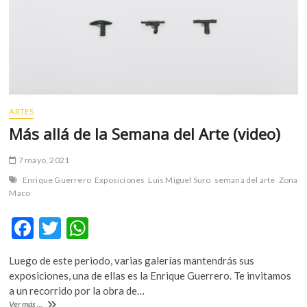
m
v
o
l
g
e
r
ARTES
s
Más allá de la Semana del Arte (video)
k
o
7 mayo, 2021
p
e
Enrique Guerrero
Exposiciones
Luis Miguel Suro
semana del arte
Zona
n
Maco
v
F
T
W
o
l
ac
w
h
g
Luego de este periodo, varias galerías mantendrás sus
e
itt
at
e
exposiciones, una de ellas es la Enrique Guerrero. Te invitamos
r
b
er
s
a un recorrido por la obra de…
s
Más
Ver más ...