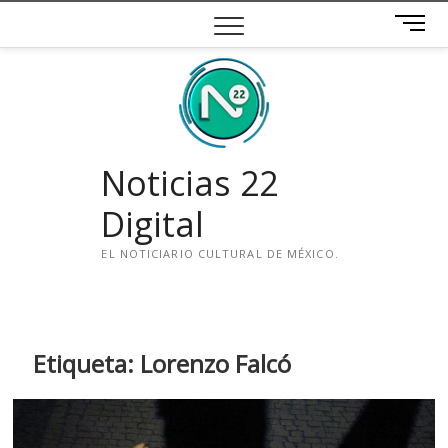
Saltar
B
al
o
contenido
t
ó
n
d
e
Noticias 22
m
e
Digital
n
ú
EL NOTICIARIO CULTURAL DE MÉXICO.
i
n
s
t
Etiqueta:
Lorenzo Falcó
a
g
r
a