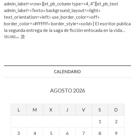
e
itt
at
k
admin_label=»row»][et_pb_column type=»4_4″][et_pb_text
b
er
s
o
admin_label=»Texto» background_layout=»light»
p
text_orientation=»left» use_border_color=»off»
o
A
e
border_color=»#ffffff» border_style=»solid»] El escritor publica
o
p
n
la segunda entrega de la saga de ficción enfocada en la vida…
«Eva»,
Ver más ...
k
p
nueva
novela
de
Pérez-
Reverte
CALENDARIO
AGOSTO 2026
L
M
X
J
V
S
D
1
2
3
4
5
6
7
8
9