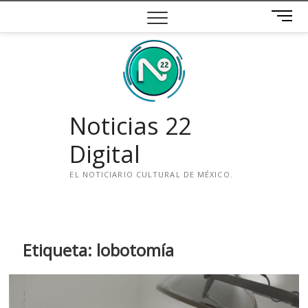
Saltar
B
al
o
contenido
t
ó
n
d
e
Noticias 22
m
e
Digital
n
ú
EL NOTICIARIO CULTURAL DE MÉXICO.
i
n
s
t
Etiqueta:
lobotomía
a
g
r
a