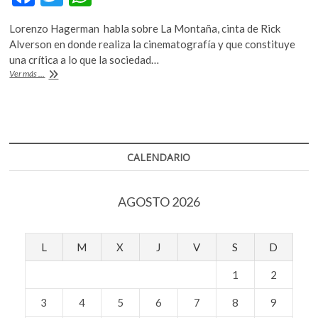
k
ac
w
h
o
Lorenzo Hagerman habla sobre La Montaña, cinta de Rick
e
itt
at
p
Alverson en donde realiza la cinematografía y que constituye
e
b
er
s
una crítica a lo que la sociedad…
n
Una
Ver más ...
o
A
crítica
a
o
p
una
k
p
sociedad
lobotomizada
CALENDARIO
AGOSTO 2026
L
M
X
J
V
S
D
1
2
3
4
5
6
7
8
9